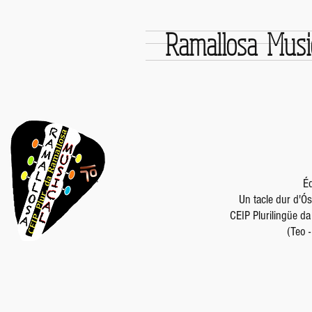
Ramallosa Musi
Éd
Un tacle dur d'Ó
CEIP Plurilingüe d
(Teo 