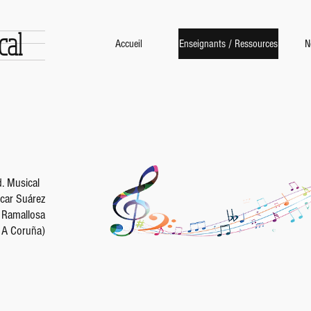
cal
Accueil
Enseignants / Ressources
N
. Musical
scar Suárez
a Ramallosa
- A Coruña)