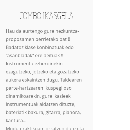
COMBO IKASGELA
Hau da aurtengo gure hezkuntza-
proposamen berrietako bat !!
Badatoz klase konbinatuak edo
"asanbladak" ere deituak !!
Instrumentu ezberdinekin
ezagutzeko, jotzeko eta gozatzeko
aukera eskaintzen dugu. Taldearen
parte-hartzearen ikuspegi oso
dinamikoarekin, gure ikasleek
instrumentuak aldatzen dituzte,
bateriatik baxura, gitarra, pianora,
kantura...
Modu praktikoan jorratzen dute eta