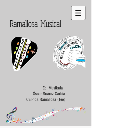
Ramallosa Musical
Ed. Musikala
Óscar Suárez Carbia
CEIP da Ramallosa (Teo)