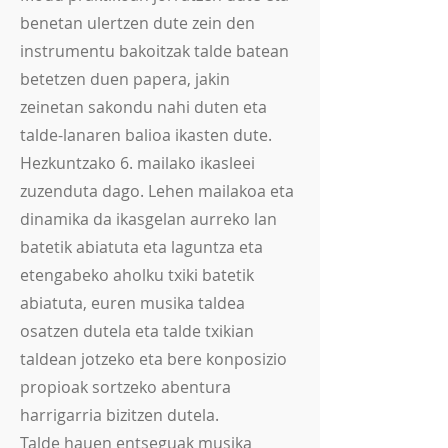
benetan ulertzen dute zein den
instrumentu bakoitzak talde batean
betetzen duen papera, jakin
zeinetan sakondu nahi duten eta
talde-lanaren balioa ikasten dute.
Hezkuntzako 6. mailako ikasleei
zuzenduta dago. Lehen mailakoa eta
dinamika da ikasgelan aurreko lan
batetik abiatuta eta laguntza eta
etengabeko aholku txiki batetik
abiatuta, euren musika taldea
osatzen dutela eta talde txikian
taldean jotzeko eta bere konposizio
propioak sortzeko abentura
harrigarria bizitzen dutela.
Talde hauen entseguak musika