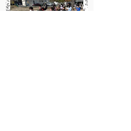
TRESNAK
BATERIA, BAXU ELEKTRIKOA,
AHOTSA, GITARRA, UKELELEA...
TRADIZIONALA: PANDEIRETA,
AHOTSA, BONBA, DANBORRA...
Hezkuntza
Musikala
Hezkuntza Publikoa,
guztiontzat eta guztiontzat!!