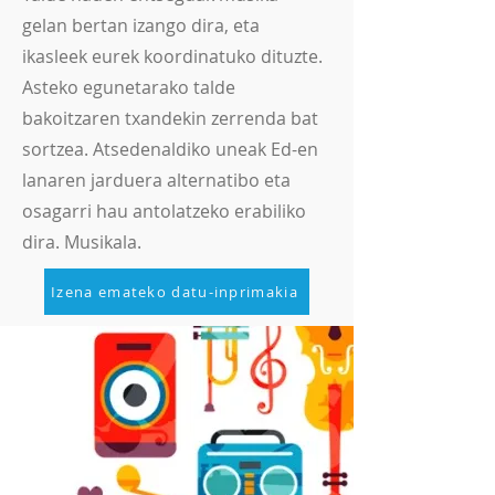
gelan bertan izango dira, eta
ikasleek eurek koordinatuko dituzte.
Asteko egunetarako talde
bakoitzaren txandekin zerrenda bat
sortzea. Atsedenaldiko uneak Ed-en
lanaren jarduera alternatibo eta
osagarri hau antolatzeko erabiliko
dira. Musikala.
Izena emateko datu-inprimakia