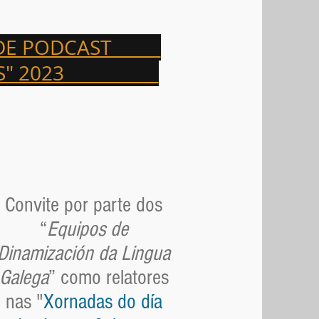
S DE PODCAST
NTOS" 2023
Convite por parte dos
“
Equipos de
Dinamización da Lingua
Galega
” como relatores
nas "
Xornadas do día