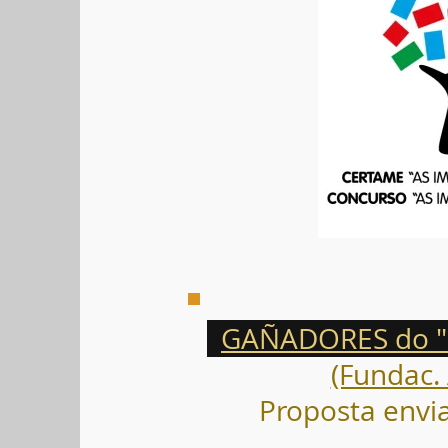
GAÑADORES do "P
(Fundac.
Proposta envi