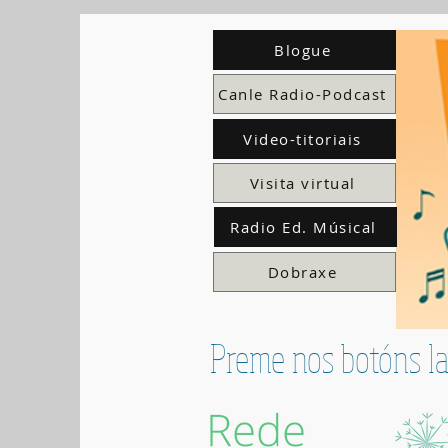
Blogue
Canle Radio-Podcast
Video-titoriais
Visita virtual
Radio Ed. Músical
Dobraxe
Preme nos botóns la