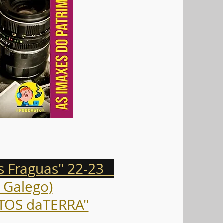
s Fraguas" 22-23
 Galego)
ITOS daTERRA"