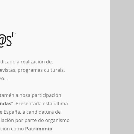
@s"
dicado á realización de;
evistas, programas culturais,
o...
 tamén a nosa participación
Ondas
”. Presentada esta última
 España, a candidatura de
aliación por parte do organismo
ención como
Patrimonio