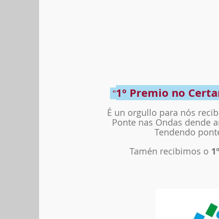
1º
Premio no Certa
"
É un orgullo para nós reci
Ponte nas Ondas dende an
Tendendo ponte
Tamén recibimos o
1