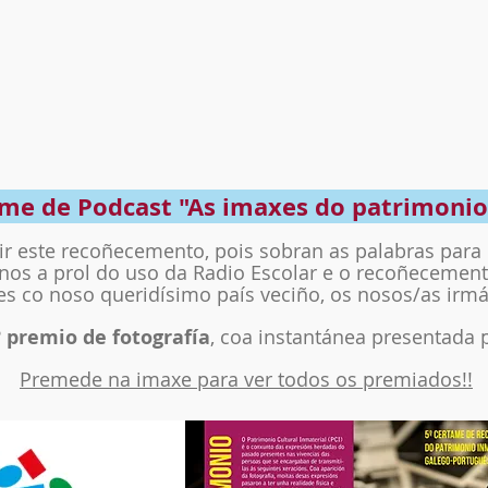
me de Podcast "As imaxes do patrimonio
bir este recoñecemento, pois sobran as palabras para 
os a prol do uso da Radio Escolar e o recoñecemento
s co noso queridísimo país veciño, os nosos/as irm
º premio de fotografía
, coa instantánea presentada 
Premede na imaxe para ver todos os premiados!!