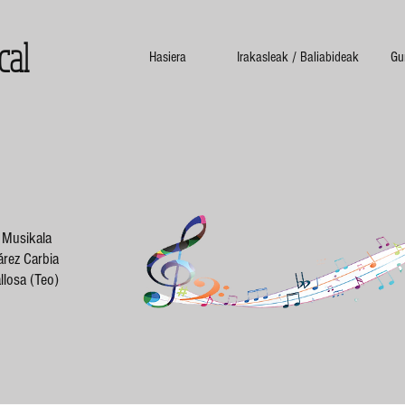
cal
Hasiera
Irakasleak / Baliabideak
Gu
 Musikala
rez Carbia
losa (Teo)