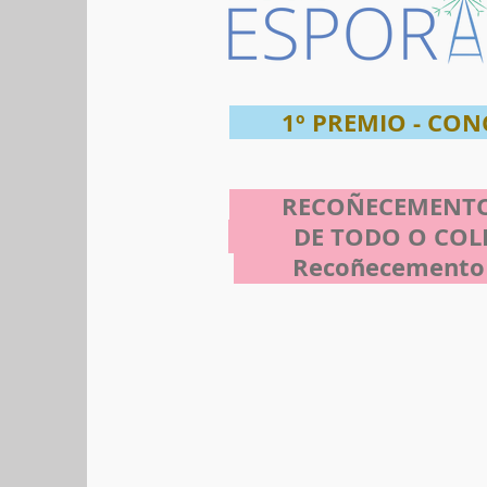
1º PREMIO - CONC
RECOÑECEMENTO
DE TODO O COLECT
Recoñecemento obt