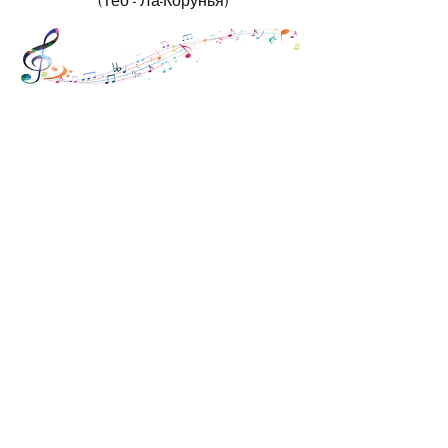
(Тео - Ла-Корунья)