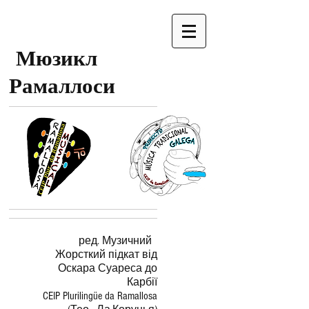
Мюзикл
Рамаллоси
ред. Музичний
Жорсткий підкат від
Оскара Суареса до
Карбії
CEIP Plurilingüe da Ramallosa