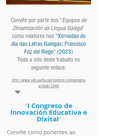
Convite por parte dos “
Equipos de
Dinamización da Lingua Galega
”
como relatores nas "
Xornadas do
día das Letras Galegas; Francisco
Fdz del Riego
"
(2023)
Toda a info deste traballo no
seguinte enlace:
http://www.edu.xunta.gal/centros/ceipramallos
a/node/3340
I Congreso de
"
Innovación Educativa e
Dixital
"
Convite como ponentes ao