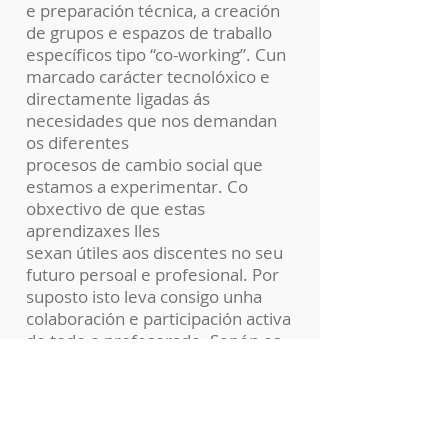
e preparación técnica, a creación
de grupos e espazos de traballo
específicos tipo “co-working”. Cun
marcado carácter tecnolóxico e
directamente ligadas ás
necesidades que nos demandan
os diferentes
procesos de cambio social que
estamos a experimentar. Co
obxectivo de que estas
aprendizaxes lles
sexan útiles aos discentes no seu
futuro persoal e profesional. Por
suposto isto leva consigo unha
colaboración e participación activa
de todo o profesorado. Senón os
proxecto non tería sentido, pois
sería imposible un
aproveitamento integral de todo o
alumnado.