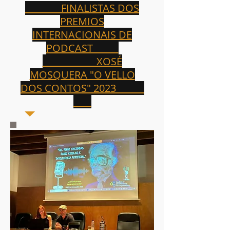
FINALISTAS DOS
PREMIOS
INTERNACIONAIS DE
PODCAST
XOSÉ
MOSQUERA "O VELLO
DOS CONTOS" 2023