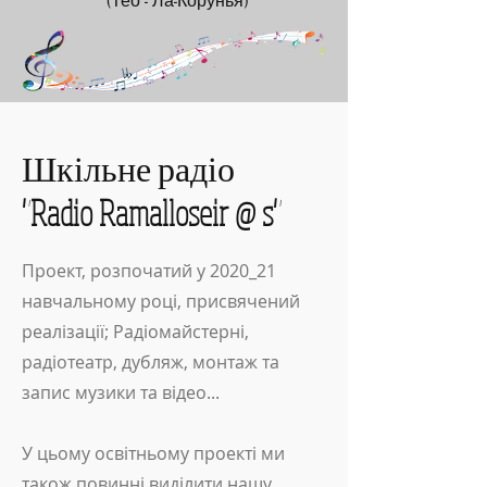
(Тео - Ла-Корунья)
Шкільне радіо
"Radio Ramalloseir @ s"
Проект, розпочатий у 2020_21
навчальному році, присвячений
реалізації; Радіомайстерні,
радіотеатр, дубляж, монтаж та
запис музики та відео...
У цьому освітньому проекті ми
також повинні виділити нашу