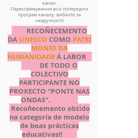
канал.
Переспрямування всіх попередніх
програм каналу: вибачте за
незручності!
RECOÑECEMENTO
DA
UNESCO
COMO
PATRI
MONIO DA
HUMANIDADE
Á LABOR
DE TODO O
COLECTIVO
PARTICIPANTE NO
PROXECTO "PONTE NAS
ONDAS".
Recoñecemento obtido
na categoría de modelo
de boas
prácticas
educativas!!