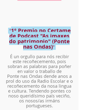
1º
Premio no Certame
"
de Podcast "As imaxes
do patrimonio" (Ponte
nas Ondas)
"
É un orgullo para nós recibir
este recoñecemento, pois
sobran as palabras para poñer
en valor o traballo de
Ponte nas Ondas dende anos a
prol do uso da Radio Escolar e o
recoñecemento da nosa lingua
e cultura. Tendendo pontes co
noso queridísimo país veciño,
os nosos/as irmáns
portugueses.