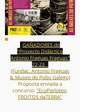
GAÑADORES do
"Proxecto Didáctico
Antonio Fraguas Fraguas"
22-23
(Fundac. Antonio Fraguas
& Museo do Pobo Galego)
Proposta enviada a
concurso:
"EcoParloteo;
FROITOS daTERRA"