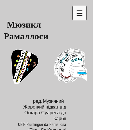
Мюзикл
Рамаллоси
ред. Музичний
Жорсткий підкат від
Оскара Суареса до
Карбії
CEIP Plurilingüe da Ramallosa