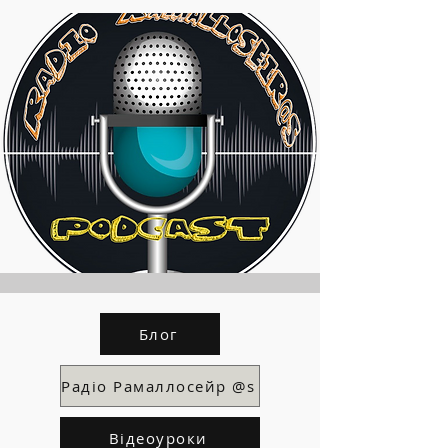
Блог
Радіо Рамаллосейр @s
Відеоуроки