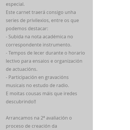
especial.
Este carnet traerá consigo unha
series de privilexios, entre os que
podemos destacar:
- Subida na nota académica no
correspondente instrumento.
- Tempos de lecer durante o horario
lectivo para ensaios e organización
de actuacións.
- Participación en gravacións
musicais no estudo de radio.
E moitas cousas máis que iredes
descubrindo!!
Arrancamos na 2ª avaliación o
proceso de creación da