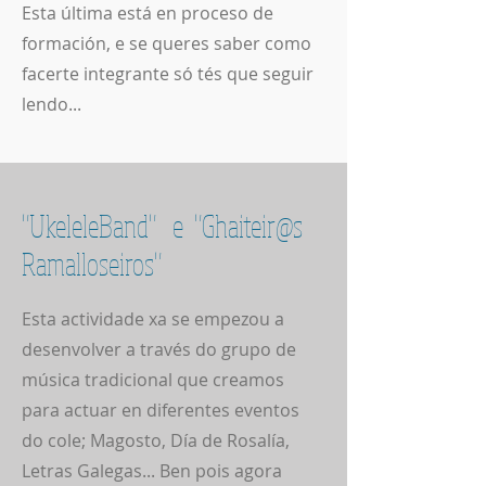
Esta última está en proceso de
formación, e se queres saber como
facerte integrante só tés que seguir
lendo...
"UkeleleBand" e "Ghaiteir@s
Ramalloseiros"
Esta actividade xa se empezou a
desenvolver a través do grupo de
música tradicional que creamos
para actuar en diferentes eventos
do cole; Magosto, Día de Rosalía,
Letras Galegas... Ben pois agora