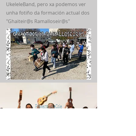
UkeleleBand, pero xa podemos ver
unha fotiño da formación actual dos
"Ghaiteir@s Ramalloseir@s"
Proxecto UkeCole
Entra
aquí
Email