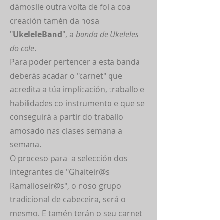
dámoslle outra volta de folla coa
creación tamén da nosa
"
UkeleleBand
", a
banda de Ukeleles
do cole
.
Para poder pertencer a esta banda
deberás acadar o "carnet" que
acredita a túa implicación, traballo e
habilidades co instrumento e que se
conseguirá a partir do traballo
amosado nas clases semana a
semana.
O proceso para a selección d
os
integrantes de "Ghaiteir@s
Ramalloseir@s", o noso grupo
tradicional de cabeceira, será o
mesmo. E tamén terán o seu carnet