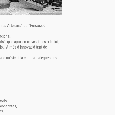
stres Artesans” de “Percussió
acional.
nts", que aporten noves idees a l'ofici,
ió... A més d'innovació tant de
a la música i la cultura gallegues ens
nals,
anderetes,
es,