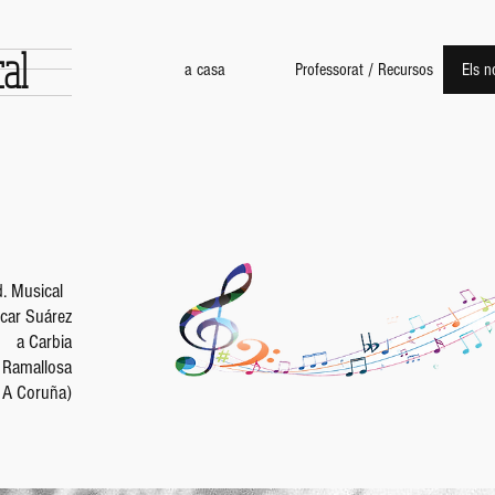
al
a casa
Professorat / Recursos
Els n
. Musical
car Suárez
a Carbia
a Ramallosa
- A Coruña)