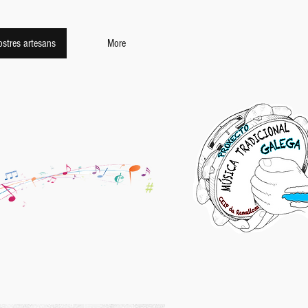
ostres artesans
More