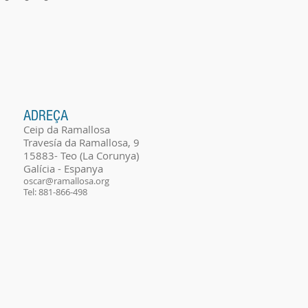
ADREÇA
Ceip da Ramallosa
Travesía da Ramallosa, 9
15883- Teo (La Corunya)
Galícia - Espanya
oscar@ramallosa.org
Tel: 881-866-498