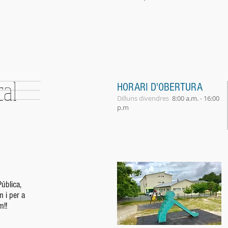
al
HORARI D'OBERTURA
Dilluns divendres
8:00 a.m. - 16:00
p.m​
ública,
m i per a
m!!