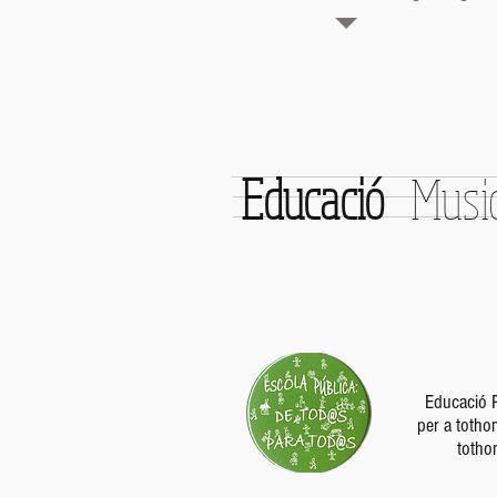
Educació
Music
Educació P
per a totho
totho