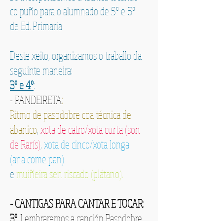
co puño para o alumnado de 5º e 6º
de Ed. Primaria
Deste xeito, organizamos o traballo da
seguinte maneira:
3º e 4º
:
- PANDEIRETA
:
Ritmo de pasodobre coa técnica de
abanico
,
xota de catro/xota curta (son
de Rarís)
,
xota de cinco/xota longa
(ana come pan)
e
muiñeira sen riscado (plátano).
- CANTIGAS PARA CANTAR E TOCAR
:
3º
. Lembraremos a canción
Pasodobre