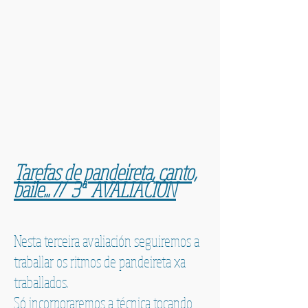
Tarefas de pandeireta, canto,
baile... // 3ª AVALIACIÓN
Nesta terceira avaliación seguiremos a
traballar os ritmos de pandeireta xa
traballados.
Só incorporaremos a técnica tocando