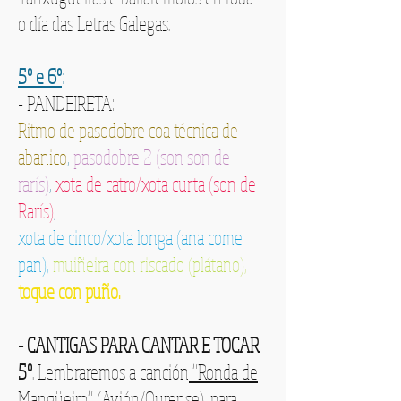
o día das Letras Galegas.
5º e 6º
:
- PANDEIRETA:
Ritmo de pasodobre coa técnica de
abanico
,
pasodobre 2 (son son de
rarís)
,
xota de catro/xota curta (son de
Rarís)
,
xota de cinco/xota longa (ana come
pan),
muiñeira con riscado (plátano),
toque con puño.
- CANTIGAS PARA CANTAR E TOCAR
:
5º
. Lembraremos a canción
"
Ronda de
Mangüeiro" (Avión/Ourense)
, para