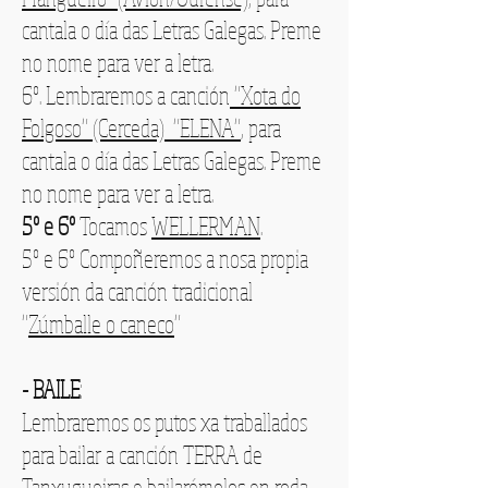
cantala o día das Letras Galegas.
Preme
no nome para ver a letra.
6º. Lembraremos a canción
"Xota do
Folgoso" (Cerceda) "ELENA"
,
para
cantala o día das Letras Galegas.
Preme
no nome para ver a letra.
5º e 6º
Tocamos
WELLERMAN
.
5º e 6º Compoñeremos a nosa propia
versión da canción tradicional
"
Zúmballe o caneco
"
- BAILE
:
Lembraremos os putos xa traballados
para bailar a canción TERRA de
Tanxugueiras e bailarémolos en roda