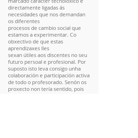
marcado carácter tecnolóxico e
directamente ligadas ás
necesidades que nos demandan
os diferentes
procesos de cambio social que
estamos a experimentar. Co
obxectivo de que estas
aprendizaxes lles
sexan útiles aos discentes no seu
futuro persoal e profesional. Por
suposto isto leva consigo unha
colaboración e participación activa
de todo o profesorado. Senón os
proxecto non tería sentido, pois
sería imposible un
aproveitamento integral de todo o
alumnado.
SELECCIÓN DE ESPAZOS FÍSICOS
:
Decidimos empregar para estes