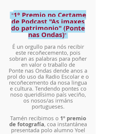
1º
Premio no Certame
"
de Podcast "As imaxes
do patrimonio" (Ponte
nas Ondas)
"
É un orgullo para nós recibir
este recoñecemento, pois
sobran as palabras para poñer
en valor o traballo de
Ponte nas Ondas dende anos a
prol do uso da Radio Escolar e o
recoñecemento da nosa lingua
e cultura. Tendendo pontes co
noso queridísimo país veciño,
os nosos/as irmáns
portugueses.
Tamén recibimos o
1º premio
de fotografía
, coa instantánea
presentada polo alumno Yoel