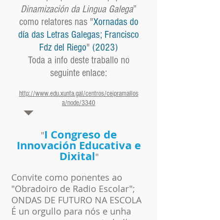
Dinamización da Lingua Galega
”
como relatores nas "
Xornadas do
día das Letras Galegas; Francisco
Fdz del Riego
"
(2023)
Toda a info deste traballo no
seguinte enlace:
http://www.edu.xunta.gal/centros/ceipramallos
a/node/3340
I Congreso de
"
Innovación Educativa e
Dixital
"
Convite como ponentes ao
"Obradoiro de Radio Escolar";
ONDAS DE FUTURO NA ESCOLA
É un orgullo para nós e unha