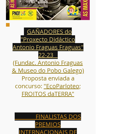
GAÑADORES do
"Proxecto Didáctico
Antonio Fraguas Fraguas"
22-23
(Fundac. Antonio Fraguas
& Museo do Pobo Galego)
Proposta enviada a
concurso:
"EcoParloteo;
FROITOS daTERRA"
FINALISTAS DOS
PREMIOS
INTERNACIONAIS DE