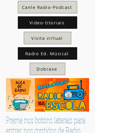
Canle Radio-Podcast
Video-titoriais
Visita virtual
Radio Ed. Músical
Dobraxe
Preme nos botóns laterais para
entrar nos contidos de Radio