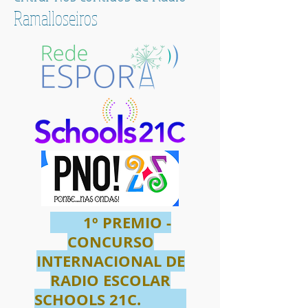
Ramalloseiros
1º PREMIO -
CONCURSO
INTERNACIONAL DE
RADIO ESCOLAR
SCHOOLS 21C.