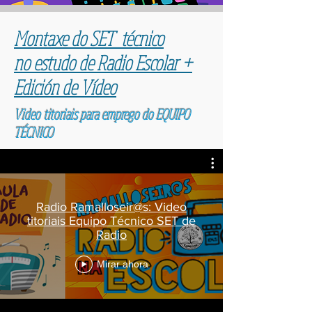
Montaxe do SET técnico
no
estudo de Radio Escolar +
Edición de Vídeo
Video titoriais para emprego do EQUIPO
TÉCNICO
Radio Ramalloseir@s: Video
titoriais Equipo Técnico SET de
Radio
Mirar ahora