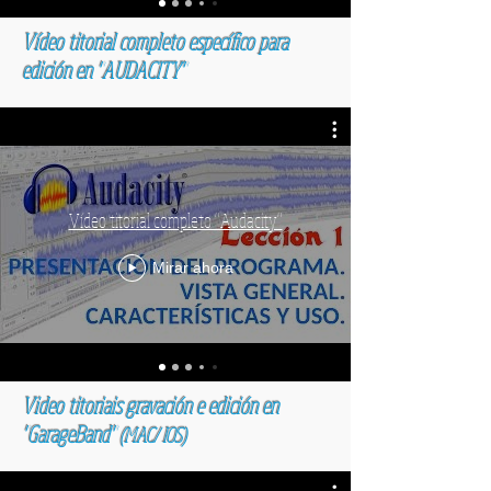
Vídeo titorial completo específico para
edición en "AUDACITY"
Vídeo titorial completo "Audacity"
Mirar ahora
Video titoriais gravación e edición en
"GarageBand"
(MAC/ IOS)