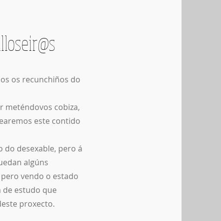
lloseir@s
odos os recunchiños do
r meténdovos cobiza,
rearemos este contido
o do desexable, pero á
quedan algúns
, pero vendo o estado
a de estudo que
este proxecto.