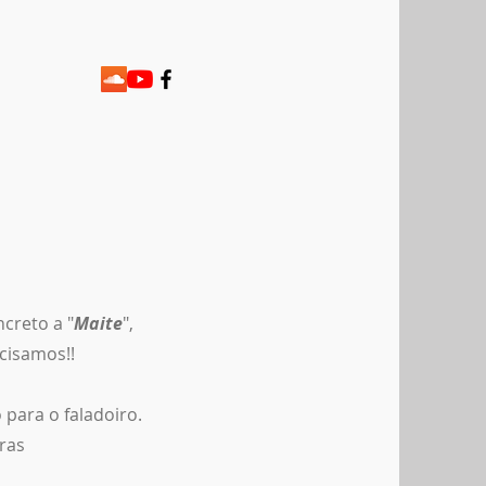
creto a "
Maite
",
cisamos!!
 para o faladoiro.
ras