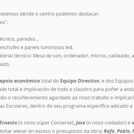
ometemos dende o centro podemos destacar:
os".
técnico, paredes...
e enchufes e paneis luminosos led.
terial técnico: Mesa de son, ordenador, micros, cableado, au
pazo.
apoio económico
total do
Equipo Directivo
, e dos Equipo
de total e implicación de todo o claustro para poñer a and
tido o recoñecemento agardado ao noso traballo e implicac
as Escolares, dentro do seu programa específico adicado a e
Ernesto
(o noso súper Conserxe),
Jose
(o noso coidador) e
evitar elevar en exceso o presuposto da obra;
Rafa
,
Pablo
,