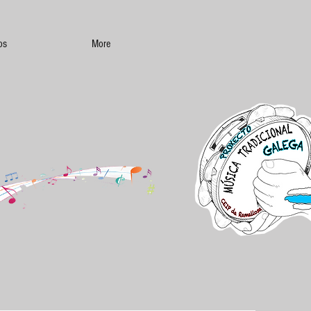
os
More