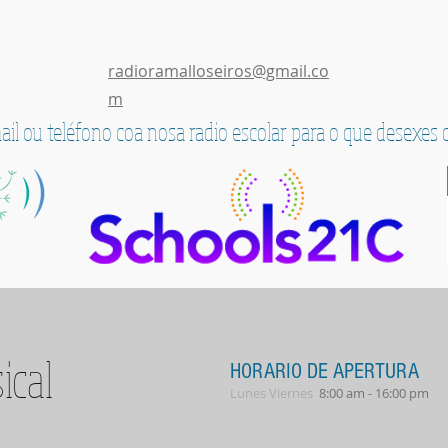
radioramalloseiros@gmail.co
m
il ou teléfono coa nosa radio escolar para o que desexes 
cal
HORARIO DE APERTURA
Lunes Viernes
8:00 am - 16:00 pm​