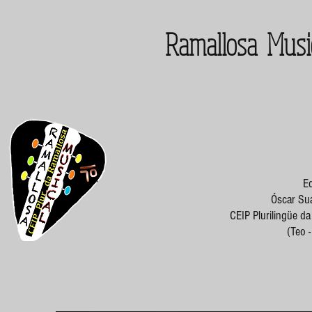
Ramallosa Musi
Ed
Óscar Suá
CEIP Plurilingüe d
(Teo 