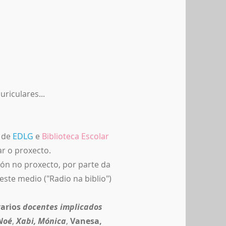
riculares...
s de
EDLG
e
Biblioteca Escolar
ar o proxecto.
ión no proxecto, por parte da
ste medio ("Radio na biblio")
varios
docentes implicados
Noé
,
Xabi
,
Mónica
,
Vanesa,