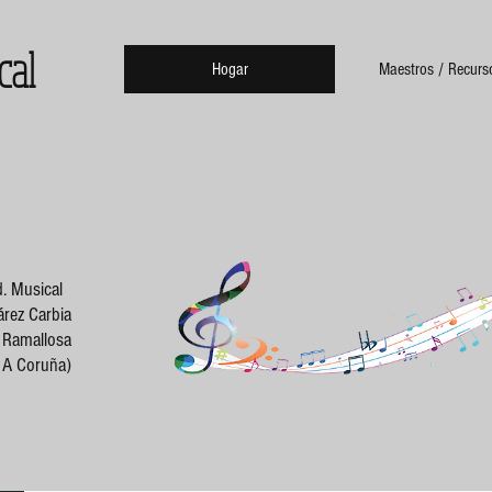
cal
Hogar
Maestros / Recurs
. Musical
rez Carbia
a Ramallosa
- A Coruña)