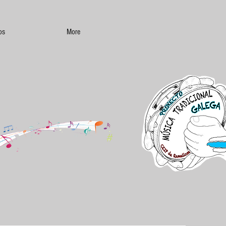
os
More