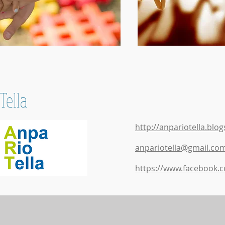
Tella
http://anpariotella.blo
anpariotella@gmail.co
https://www.facebook.