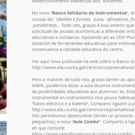
desenvolvimiento intelectual dos discentes.
No noso “
Banco Solidario de Instrumentos
”, 
cousas de;
Ukeleles e fundas, púas, afinadores, f
pandeiretas…
Todo isto, grazas á boa xestión que
solicitude de axudas económicas a diferentes ent
educativos e solidarios. Apoiando así ao CEIP Plu
dotación de ferramentas educativas para mellorar
consecuenca a calidade educativa do centro.
Ver aquí nova publicada na web sobre o Banco Sol
http://www.edu.xunta.gal/centros/ceipramallos
Pero a maiores de todo isto, grazas tamén ao ap
ANPA, puidemos dotar a aula doutros instrumen
de posibilidades educativas aos alumnos/ as. Estou
instrumental en instrumentos moi pouco habituais
“baixo eléctrico e a batería”. Comparto ligazón a 
http://www.edu.xunta.gal/centros/ceipramallos
Isto permitiunos desenvolver tamén un proxecto q
péquechos; a nosa “
Aula Combo
”. Comparto a lig
en que consiste:
https://www.ramallosamusical.com/aula-combo