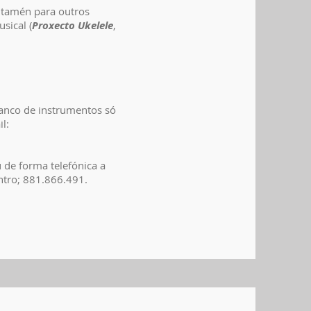
l tamén para outros
sical (
Proxecto Ukelele
,
banco de instrumentos só
l:
 de forma telefónica a
ntro; 881.866.491.