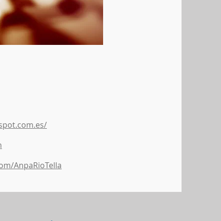
gspot.com.es/
m
com/AnpaRioTella