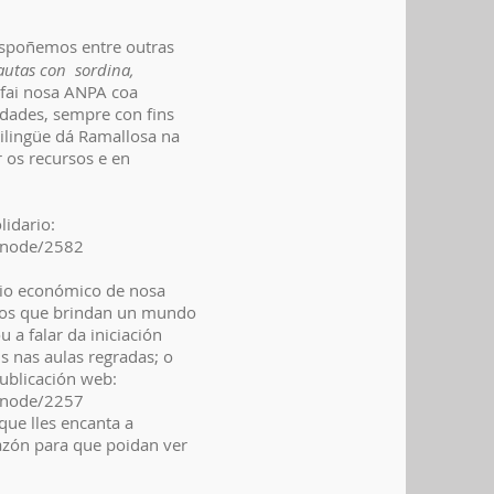
dispoñemos entre outras
rautas con sordina,
 fai nosa ANPA coa
idades, sempre con fins
rilingüe dá Ramallosa na
 os recursos e en
idario:
a/node/2582
oio económico de nosa
tos que brindan un mundo
 a falar da iniciación
 nas aulas regradas; o
publicación web:
a/node/2257
ue lles encanta a
azón para que poidan ver