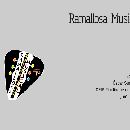
Ramallosa Musi
Ed
Óscar Suá
CEIP Plurilingüe d
(Teo 