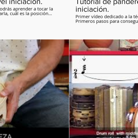
el iniciación.
Tutorial de pandere
iniciación.
podrás aprender a tocar la
la, cuál es la posición
Primer vídeo dedicado a la té
.
Primeros pasos para consegui
ritmos que aprenderemos po