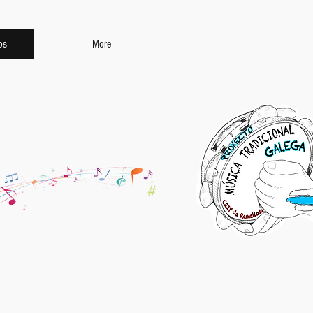
os
More