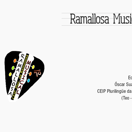
Ramallosa Musi
Ed
Óscar Suá
CEIP Plurilingüe d
(Teo 