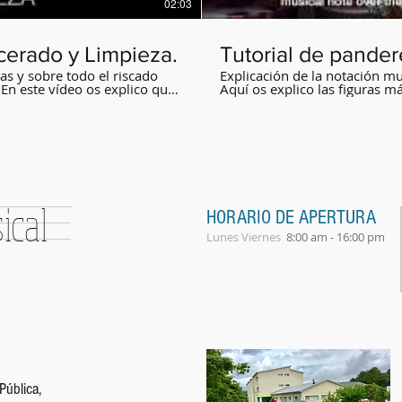
02:03
cerado y Limpieza.
Tutorial de pander
as y sobre todo el riscado
Explicación de la notación mu
 En este vídeo os explico qué
Aquí os explico las figuras m
parche cuando sea necesario.
la pandereta gallega.
cal
HORARIO DE APERTURA
Lunes Viernes
8:00 am - 16:00 pm​
Pública,