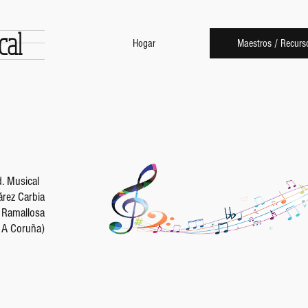
cal
Hogar
Maestros / Recurs
. Musical
rez Carbia
a Ramallosa
- A Coruña)