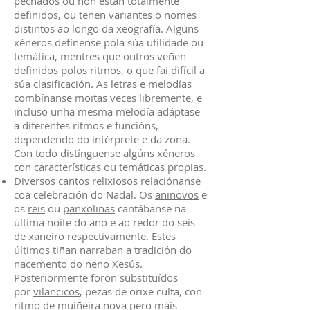
pechados ou non están totalmente
definidos, ou teñen variantes o nomes
distintos ao longo da xeografía. Algúns
xéneros defínense pola súa utilidade ou
temática, mentres que outros veñen
definidos polos ritmos, o que fai difícil a
súa clasificación. As letras e melodías
combínanse moitas veces libremente, e
incluso unha mesma melodía adáptase
a diferentes ritmos e funcións,
dependendo do intérprete e da zona.
Con todo distínguense algúns xéneros
con características ou temáticas propias.
Diversos cantos relixiosos relaciónanse
coa celebración do Nadal. Os
aninovos
e
os
reis
ou
panxoliñas
cantábanse na
última noite do ano e ao redor do seis
de xaneiro respectivamente. Estes
últimos tiñan narraban a tradición do
nacemento do neno Xesús.
Posteriormente foron substituídos
por
vilancicos
, pezas de orixe culta, con
ritmo de muiñeira nova pero máis