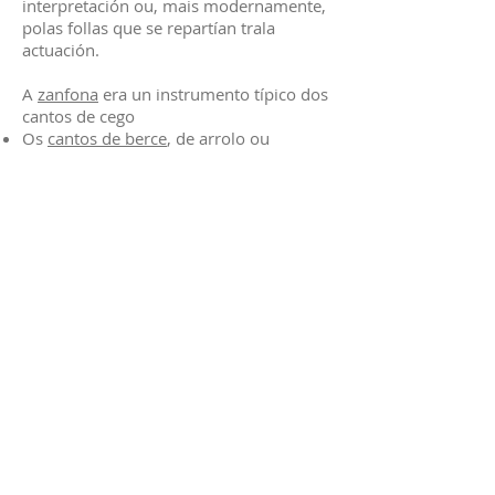
interpretación ou, mais modernamente,
polas follas que se repartían trala
actuación.
A
zanfona
era un instrumento típico dos
cantos de cego
Os
cantos de berce
, de arrolo ou
arrorrós eran empregados para
adormecer os mais cativos da casa. Eran
de ritmo pausado, e tanto podían ter
unha temática infantil como tamén
chegar a contar algunha historia. Outros
cantos significativos eran as cancións
infantís, as enumerativas e outros
cantos que acompañaban os xogos dos
mais pequenos.
Os
alalás
son a forma de música galega
máis antiga e mellor coñecida.
Cantábanse sós, sen acompañamento
musical e con ritmo libre. Baséanse nun
tema breve que repite a melodía que
tamén se pode separar con frases de
gaita. As melodías eran case sempre