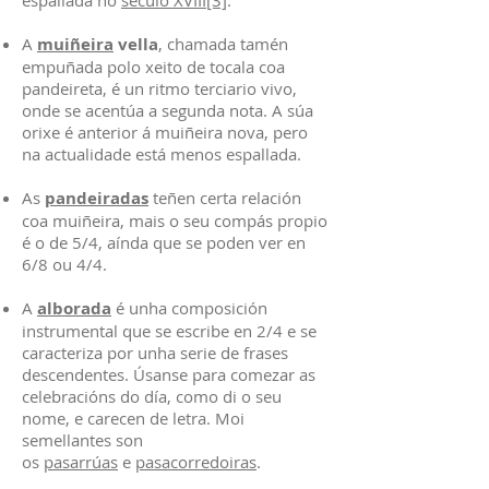
espallada no
século XVIII
[3]
.
A
muiñeira
vella
, chamada tamén
empuñada polo xeito de tocala coa
pandeireta, é un ritmo terciario vivo,
onde se acentúa a segunda nota. A súa
orixe é anterior á muiñeira nova, pero
na actualidade está menos espallada.
As
pandeiradas
teñen certa relación
coa muiñeira, mais o seu compás propio
é o de 5/4, aínda que se poden ver en
6/8 ou 4/4.
A
alborada
é unha composición
instrumental que se escribe en 2/4 e se
caracteriza por unha serie de frases
descendentes. Úsanse para comezar as
celebracións do día, como di o seu
nome, e carecen de letra. Moi
semellantes son
os
pasarrúas
e
pasacorredoiras
.