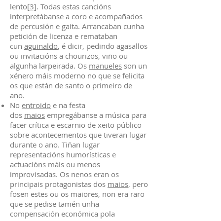
lento
[3]
. Todas estas cancións
interpretábanse a coro e acompañados
de percusión e gaita. Arrancaban cunha
petición de licenza e remataban
cun
aguinaldo
, é dicir, pedindo agasallos
ou invitacións a chourizos, viño ou
algunha larpeirada. Os
manueles
son un
xénero máis moderno no que se felicita
os que están de santo o primeiro de
ano.
No
entroido
e na festa
dos
maios
empregábanse a música para
facer crítica e escarnio de xeito público
sobre acontecementos que tiveran lugar
durante o ano. Tiñan lugar
representacións humorísticas e
actuacións máis ou menos
improvisadas. Os nenos eran os
principais protagonistas dos
maios
, pero
fosen estes ou os maiores, non era raro
que se pedise tamén unha
compensación económica pola