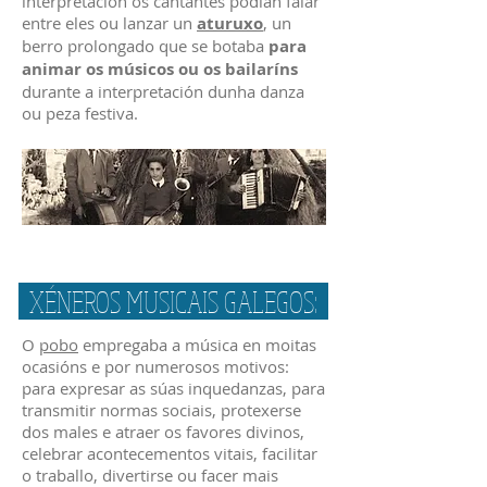
interpretación os cantantes podían falar
entre eles ou lanzar un
aturuxo
, un
berro prolongado que se botaba
para
animar os músicos ou os bailaríns
durante a interpretación dunha danza
ou peza festiva.
XÉNEROS MUSICAIS GALEGOS:
O
pobo
empregaba a música en moitas
ocasións e por numerosos motivos:
para expresar as súas inquedanzas, para
transmitir normas sociais, protexerse
dos males e atraer os favores divinos,
celebrar acontecementos vitais, facilitar
o traballo, divertirse ou facer mais