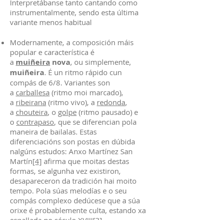
Interpretábanse tanto cantando como
instrumentalmente, sendo esta última
variante menos habitual
Modernamente, a composición máis
popular e característica é
a
muiñeira
nova
, ou simplemente,
muiñeira
. É un ritmo rápido cun
compás de 6/8. Variantes son
a
carballesa
(ritmo moi marcado),
a
ribeirana
(ritmo vivo), a
redonda
,
a
chouteira
, o
golpe
(ritmo pausado) e
o
contrapaso
, que se diferencian pola
maneira de bailalas. Estas
diferenciacións son postas en dúbida
nalgúns estudos: Anxo Martínez San
Martín
[4]
afirma que moitas destas
formas, se algunha vez existiron,
desapareceron da tradición hai moito
tempo. Pola súas melodías e o seu
compás complexo dedúcese que a súa
orixe é probablemente culta, estando xa